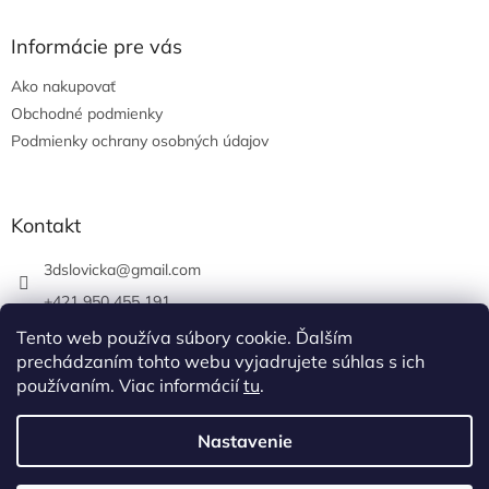
Informácie pre vás
Ako nakupovať
Obchodné podmienky
Podmienky ochrany osobných údajov
Kontakt
3dslovicka
@
gmail.com
+421 950 455 191
https://www.facebook.com/3dslovicka/
Tento web používa súbory cookie. Ďalším
prechádzaním tohto webu vyjadrujete súhlas s ich
3d_slovicka/
používaním. Viac informácií
tu
.
Nastavenie
Vytvoril Shoptet