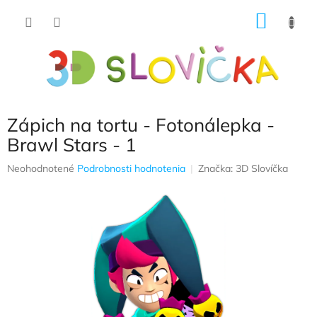
Prejsť
NÁKU
na
obsah
KOŠÍK
Zápich na tortu - Fotonálepka -
Brawl Stars - 1
Priemerné
Neohodnotené
Podrobnosti hodnotenia
Značka:
3D Slovíčka
hodnotenie
produktu
je
0,0
z
5
hviezdičiek.