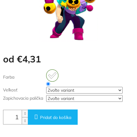
od
€4,31
Jednotková
cena:
Farba
Veľkosť
Zapichovacia palička
Pridať do košíka