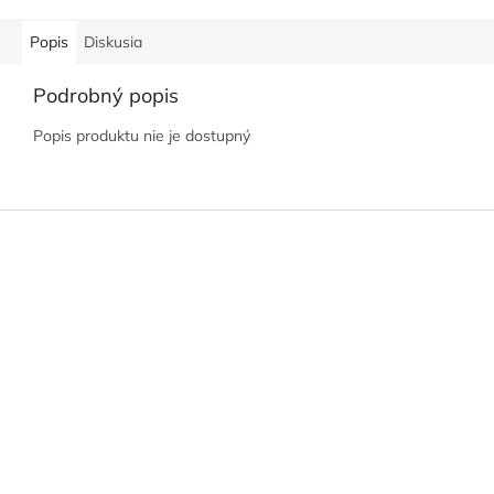
Popis
Diskusia
Podrobný popis
Popis produktu nie je dostupný
Z
á
p
ä
t
i
e