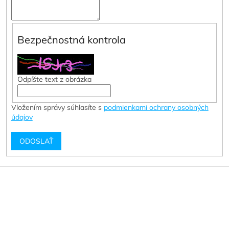
Bezpečnostná kontrola
Odpíšte text z obrázka
Vložením správy súhlasíte s
podmienkami ochrany osobných
údajov
ODOSLAŤ
Z
á
p
ä
t
i