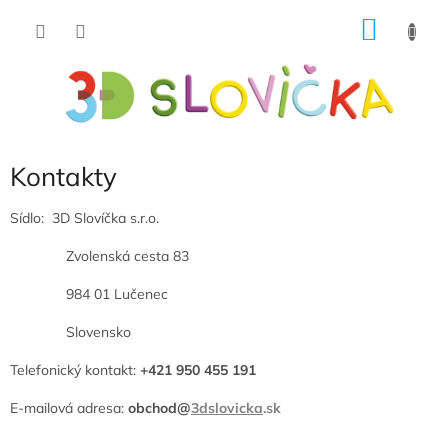
Prejsť
NÁKU
na
obsah
KOŠÍK
Kontakty
Sídlo: 3D Slovíčka s.r.o.
Zvolenská cesta 83
984 01 Lučenec
Slovensko
Telefonický kontakt:
+421 950 455 191
E-mailová adresa:
obchod@
3dslovicka
.sk