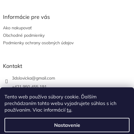
Informácie pre vás
Ako nakupovať
Obchodné podmienky
Podmienky ochrany osobných údajov
Kontakt
3dslovicka
@
gmail.com
+421 950 455 191
https://www.facebook.com/3dslovicka/
Tento web používa súbory cookie. Ďalším
prechádzaním tohto webu vyjadrujete súhlas s ich
3d_slovicka/
používaním. Viac informácií
tu
.
Nastavenie
Vytvoril Shoptet