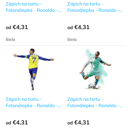
d
Zápich na tortu -
Zápich na tortu -
o
u
Fotonálepka - Ronaldo -
Fotonálepka - Ronaldo -
v
k
1
2
t
€4,31
€4,31
od
od
o
v
Biela
Biela
Zápich na tortu -
Zápich na tortu -
Fotonálepka - Ronaldo -
Fotonálepka - Ronaldo -
3
4
€4,31
€4,31
od
od