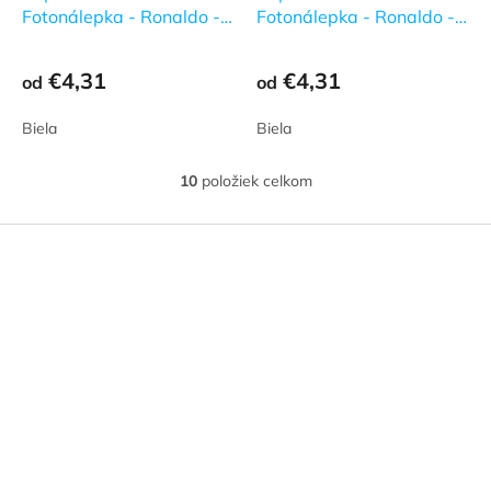
Fotonálepka - Ronaldo -
Fotonálepka - Ronaldo -
9
10
€4,31
€4,31
od
od
Biela
Biela
10
položiek celkom
O
v
l
Z
á
á
d
p
a
ä
c
t
i
i
e
e
p
r
v
k
y
v