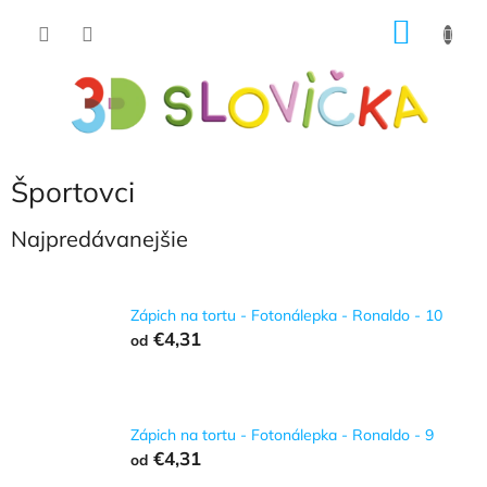
Prejsť
NÁKU
na
obsah
KOŠÍK
Športovci
Najpredávanejšie
Zápich na tortu - Fotonálepka - Ronaldo - 10
€4,31
od
Zápich na tortu - Fotonálepka - Ronaldo - 9
€4,31
od