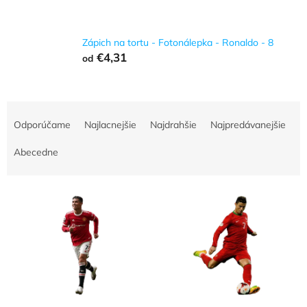
Zápich na tortu - Fotonálepka - Ronaldo - 8
€4,31
od
R
a
Odporúčame
Najlacnejšie
Najdrahšie
Najpredávanejšie
d
e
Abecedne
n
i
V
e
ý
p
p
r
i
o
s
d
p
u
r
k
o
t