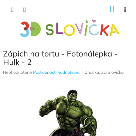
Prejsť
NÁKU
na
obsah
KOŠÍK
Zápich na tortu - Fotonálepka -
Hulk - 2
Priemerné
Neohodnotené
Podrobnosti hodnotenia
Značka:
3D Slovíčka
hodnotenie
produktu
je
0,0
z
5
hviezdičiek.