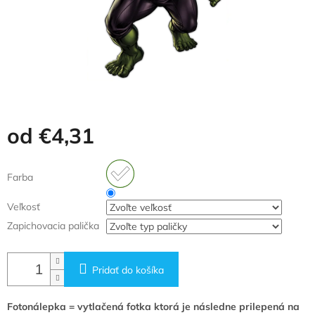
od
€4,31
Jednotková
cena:
Farba
Veľkosť
Zapichovacia palička
Pridať do košíka
Fotonálepka = vytlačená fotka ktorá je následne prilepená na