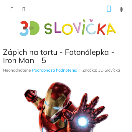
Prejsť
NÁKU
na
obsah
KOŠÍK
Zápich na tortu - Fotonálepka -
Iron Man - 5
Priemerné
Neohodnotené
Podrobnosti hodnotenia
Značka:
3D Slovíčka
hodnotenie
produktu
je
0,0
z
5
hviezdičiek.