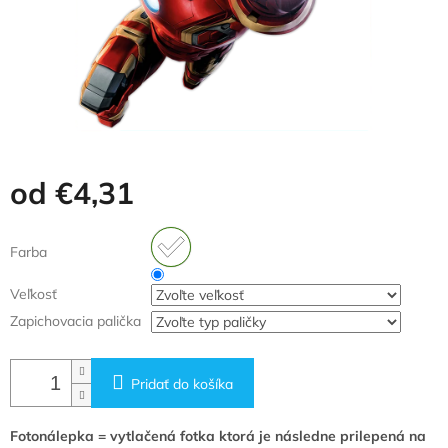
od
€4,31
Jednotková
cena:
Farba
Veľkosť
Zapichovacia palička
Pridať do košíka
Fotonálepka = vytlačená fotka ktorá je následne prilepená na