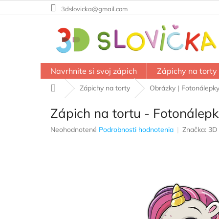
Prejsť
3dslovicka@gmail.com
na
obsah
Navrhnite si svoj zápich
Zápichy na torty
Domov
Zápichy na torty
Obrázky | Fotonálepk
Zápich na tortu - Fotonálepk
Priemerné
Neohodnotené
Podrobnosti hodnotenia
Značka:
3D 
hodnotenie
produktu
je
0,0
z
5
hviezdičiek.