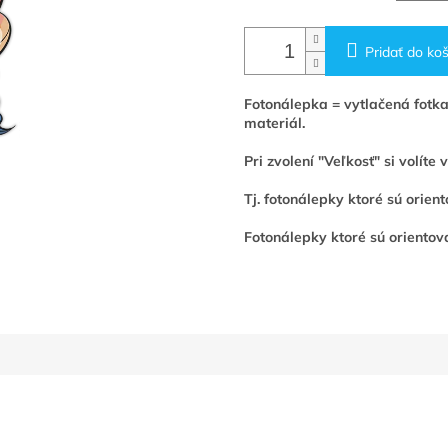
Pridať do koš
Fotonálepka = vytlačená fotka
materiál.
Pri zvolení "Veľkosť" si volíte
Tj. fotonálepky ktoré sú orie
Fotonálepky ktoré sú orientova