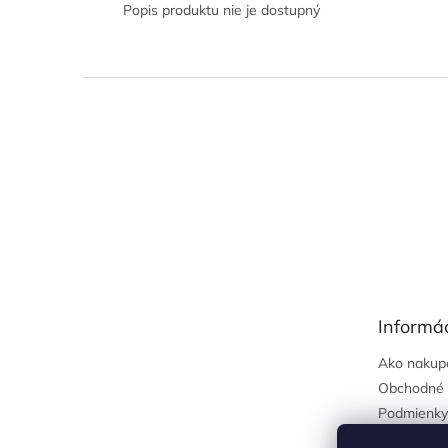
Popis produktu nie je dostupný
Z
á
p
ä
t
i
e
Informác
Ako nakup
Obchodné 
Podmienky
osobných 