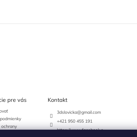
ie pre vás
Kontakt
ovať
3dslovicka
@
gmail.com
podmienky
+421 950 455 191
 ochrany
https://www.facebook.c
údajov
om/3dslovicka/