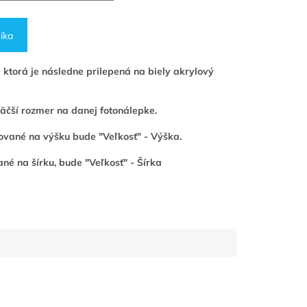
íka
 ktorá je následne prilepená na biely akrylový
 väčší rozmer na danej fotonálepke.
ntované na výšku bude "Veľkosť" - Výška.
né na šírku, bude "Veľkosť" - Šírka