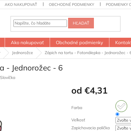
AKO NAKUPOVAŤ
OBCHODNÉ PODMIENKY
PODMIENKY 
HĽADAŤ
Ako nakupovať
Obchodné podmienky
Kontak
y
Jednorožce
Zápich na tortu - Fotonálepka - Jednorožec - 
a - Jednorožec - 6
Slovíčka
od
€4,31
Jednotková
cena:
Farba
Veľkosť
Zapichovacia palička