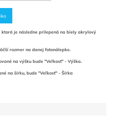
íka
 ktorá je následne prilepená na biely akrylový
 väčší rozmer na danej fotonálepke.
ntované na výšku bude "Veľkosť" - Výška.
né na šírku, bude "Veľkosť" - Šírka