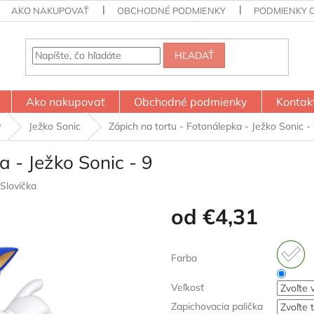
AKO NAKUPOVAŤ
OBCHODNÉ PODMIENKY
PODMIENKY 
HĽADAŤ
Ako nakupovať
Obchodné podmienky
Kontak
y
Ježko Sonic
Zápich na tortu - Fotonálepka - Ježko Sonic -
a - Ježko Sonic - 9
Slovíčka
od
€4,31
Jednotková
cena:
Farba
Veľkosť
Zapichovacia palička