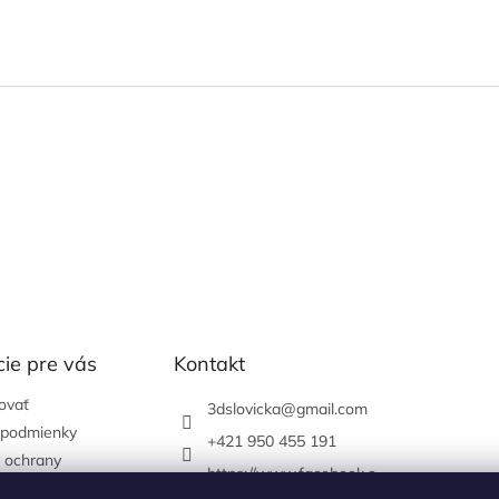
ie pre vás
Kontakt
ovať
3dslovicka
@
gmail.com
podmienky
+421 950 455 191
 ochrany
https://www.facebook.c
údajov
om/3dslovicka/