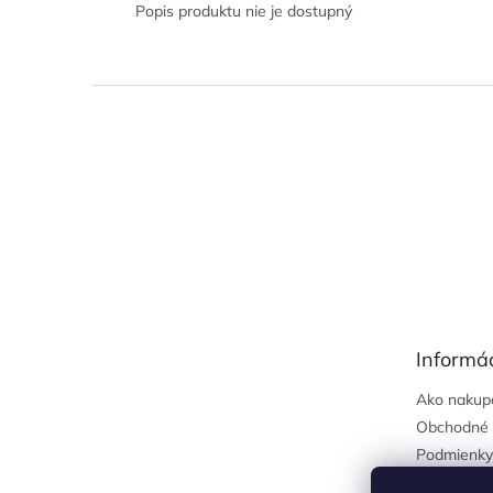
Popis produktu nie je dostupný
Z
á
p
ä
t
i
e
Informác
Ako nakup
Obchodné 
Podmienky
osobných 