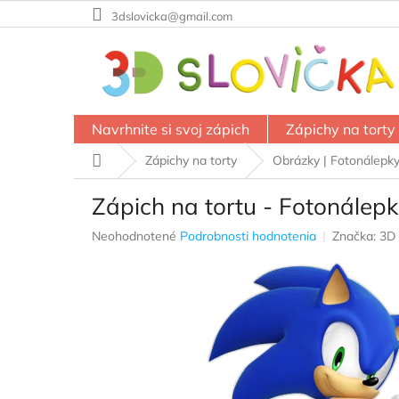
Prejsť
3dslovicka@gmail.com
na
obsah
Navrhnite si svoj zápich
Zápichy na torty
Domov
Zápichy na torty
Obrázky | Fotonálepk
Zápich na tortu - Fotonálepk
Priemerné
Neohodnotené
Podrobnosti hodnotenia
Značka:
3D 
hodnotenie
produktu
je
0,0
z
5
hviezdičiek.