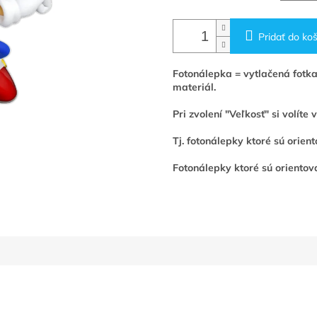
Pridať do koš
Fotonálepka = vytlačená fotka
materiál.
Pri zvolení "Veľkosť" si volíte
Tj. fotonálepky ktoré sú orie
Fotonálepky ktoré sú orientova