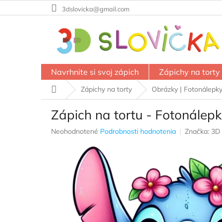
Prejsť
3dslovicka@gmail.com
na
obsah
Navrhnite si svoj zápich
Zápichy na torty
Domov
Zápichy na torty
Obrázky | Fotonálepk
Zápich na tortu - Fotonálepka
Priemerné
Neohodnotené
Podrobnosti hodnotenia
Značka:
3D 
hodnotenie
produktu
je
0,0
z
5
hviezdičiek.