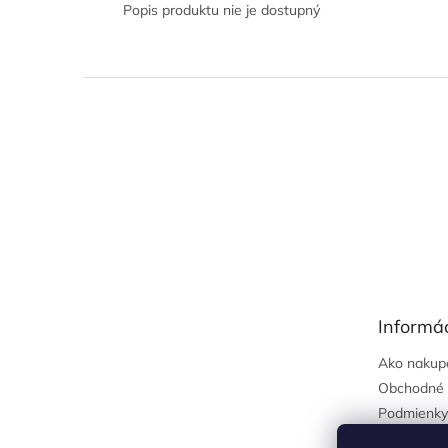
Popis produktu nie je dostupný
Z
á
p
ä
t
i
e
Informác
Ako nakup
Obchodné 
Podmienky
osobných 