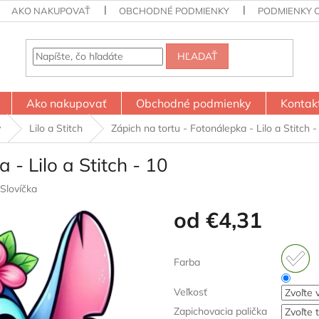
AKO NAKUPOVAŤ
OBCHODNÉ PODMIENKY
PODMIENKY 
HĽADAŤ
Ako nakupovať
Obchodné podmienky
Kontak
y
Lilo a Stitch
Zápich na tortu - Fotonálepka - Lilo a Stitch -
 - Lilo a Stitch - 10
Slovíčka
od
€4,31
Jednotková
cena:
Farba
Veľkosť
Zapichovacia palička