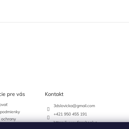
ie pre vás
Kontakt
ovať
3dslovicka
@
gmail.com
podmienky
+421 950 455 191
 ochrany
https://www.facebook.c
údajov
om/3dslovicka/