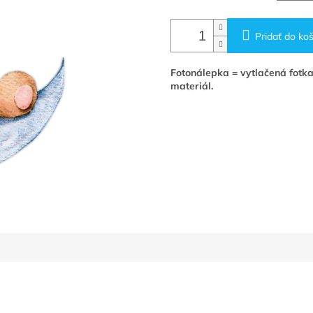
Pridať do koš
Fotonálepka = vytlačená fotka
materiál.