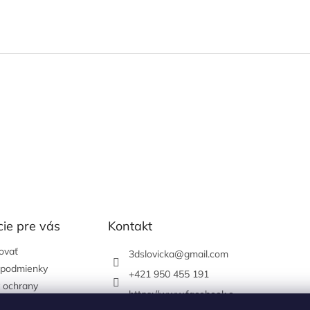
ie pre vás
Kontakt
ovať
3dslovicka
@
gmail.com
podmienky
+421 950 455 191
 ochrany
https://www.facebook.c
údajov
om/3dslovicka/