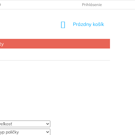
OCHRANY OSOBNÝCH ÚDAJOV
Prihlásenie
NÁKUPNÝ
Prázdny košík
KOŠÍK
ty