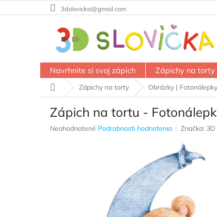
Prejsť
3dslovicka@gmail.com
na
obsah
Navrhnite si svoj zápich
Zápichy na torty
Domov
Zápichy na torty
Obrázky | Fotonálepk
Zápich na tortu - Fotonálep
Priemerné
Neohodnotené
Podrobnosti hodnotenia
Značka:
3D 
hodnotenie
produktu
je
0,0
z
5
hviezdičiek.