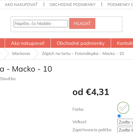
AKO NAKUPOVAŤ
OBCHODNÉ PODMIENKY
PODMIENKY 
HĽADAŤ
Ako nakupovať
Obchodné podmienky
Kontak
y
Mackovia
Zápich na tortu - Fotonálepka - Macko - 10
ka - Macko - 10
Slovíčka
od
€4,31
Jednotková
cena:
Farba
Veľkosť
Zapichovacia palička