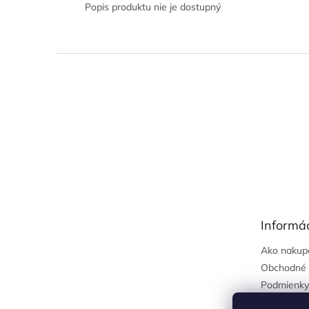
Popis produktu nie je dostupný
Z
á
p
ä
t
i
e
Informác
Ako nakup
Obchodné 
Podmienky
osobných 