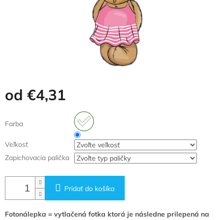
od
€4,31
Jednotková
cena:
Farba
Veľkosť
Zapichovacia palička
Pridať do košíka
Fotonálepka = vytlačená fotka ktorá je následne prilepená na