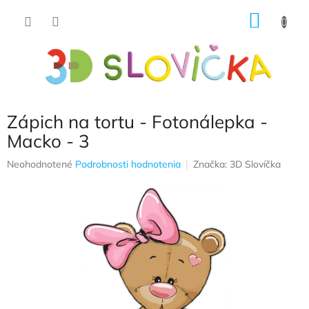
Prejsť
NÁKU
na
obsah
KOŠÍK
Zápich na tortu - Fotonálepka -
Macko - 3
Priemerné
Neohodnotené
Podrobnosti hodnotenia
Značka:
3D Slovíčka
hodnotenie
produktu
je
0,0
z
5
hviezdičiek.