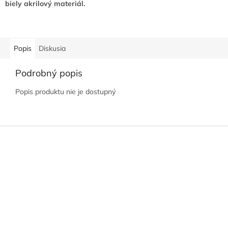
biely akrilový materiál.
Popis
Diskusia
Podrobný popis
Popis produktu nie je dostupný
Z
á
p
ä
t
i
e