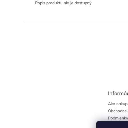
Popis produktu nie je dostupný
Z
á
p
ä
t
i
e
Informác
Ako nakup
Obchodné 
Podmienky
osobných 