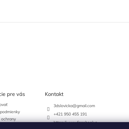
ie pre vás
Kontakt
ovať
3dslovicka
@
gmail.com
podmienky
+421 950 455 191
 ochrany
https://www.facebook.c
údajov
om/3dslovicka/