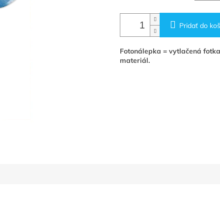
Pridať do koš
Fotonálepka = vytlačená fotka
materiál.