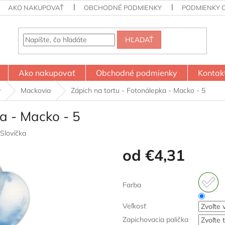
AKO NAKUPOVAŤ
OBCHODNÉ PODMIENKY
PODMIENKY 
HĽADAŤ
Ako nakupovať
Obchodné podmienky
Kontak
y
Mackovia
Zápich na tortu - Fotonálepka - Macko - 5
a - Macko - 5
Slovíčka
od
€4,31
Jednotková
cena:
Farba
Veľkosť
Zapichovacia palička