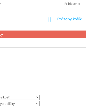
OCHRANY OSOBNÝCH ÚDAJOV
Prihlásenie
NÁKUPNÝ
Prázdny košík
KOŠÍK
ty