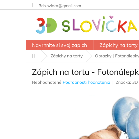
Prejsť
3dslovicka@gmail.com
na
obsah
Navrhnite si svoj zápich
Zápichy na torty
Domov
Zápichy na torty
Obrázky | Fotonálepk
Zápich na tortu - Fotonálepk
Priemerné
Neohodnotené
Podrobnosti hodnotenia
Značka:
3D 
hodnotenie
produktu
je
0,0
z
5
hviezdičiek.