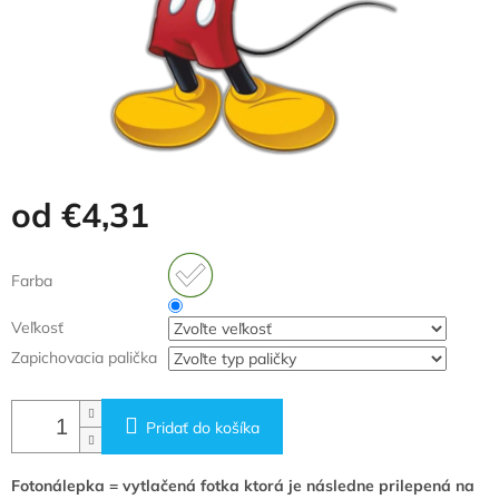
od
€4,31
Jednotková
cena:
Farba
Veľkosť
Zapichovacia palička
Pridať do košíka
Fotonálepka = vytlačená fotka ktorá je následne prilepená na