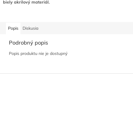
biely akrilový materiál.
Popis
Diskusia
Podrobný popis
Popis produktu nie je dostupný
Z
á
p
ä
t
i
e