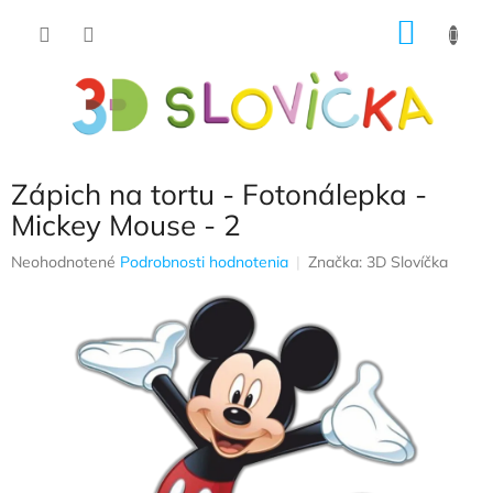
Prejsť
NÁKU
na
obsah
KOŠÍK
Zápich na tortu - Fotonálepka -
Mickey Mouse - 2
Priemerné
Neohodnotené
Podrobnosti hodnotenia
Značka:
3D Slovíčka
hodnotenie
produktu
je
0,0
z
5
hviezdičiek.