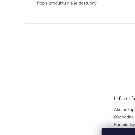
Popis produktu nie je dostupný
Z
á
p
ä
t
i
e
Informác
Ako nakup
Obchodné 
Podmienky
osobných 