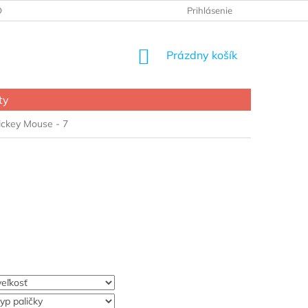
OCHRANY OSOBNÝCH ÚDAJOV
Prihlásenie
NÁKUPNÝ
Prázdny košík
KOŠÍK
ty
ickey Mouse - 7