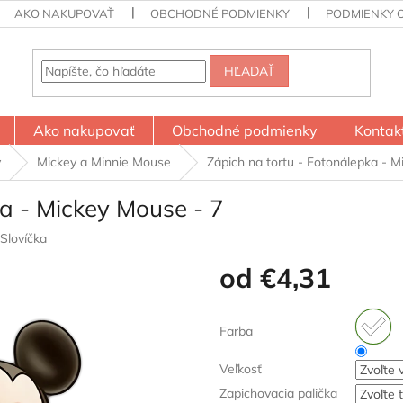
AKO NAKUPOVAŤ
OBCHODNÉ PODMIENKY
PODMIENKY 
HĽADAŤ
Ako nakupovať
Obchodné podmienky
Kontak
y
Mickey a Minnie Mouse
Zápich na tortu - Fotonálepka - M
ka - Mickey Mouse - 7
Slovíčka
od
€4,31
Jednotková
cena:
Farba
Veľkosť
Zapichovacia palička