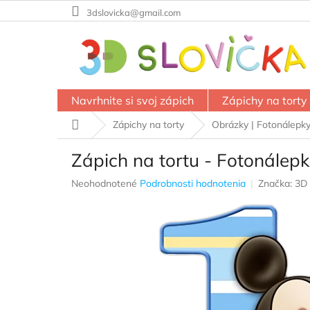
Prejsť
3dslovicka@gmail.com
na
obsah
Navrhnite si svoj zápich
Zápichy na torty
Domov
Zápichy na torty
Obrázky | Fotonálepk
Zápich na tortu - Fotonálep
Priemerné
Neohodnotené
Podrobnosti hodnotenia
Značka:
3D 
hodnotenie
produktu
je
0,0
z
5
hviezdičiek.