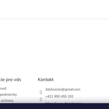
ie pre vás
Kontakt
ovať
3dslovicka
@
gmail.com
podmienky
+421 950 455 191
 ochrany
https://www.facebook.c
údajov
om/3dslovicka/