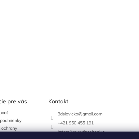
ie pre vás
Kontakt
ovať
3dslovicka
@
gmail.com
podmienky
+421 950 455 191
 ochrany
https://www.facebook.c
údajov
om/3dslovicka/