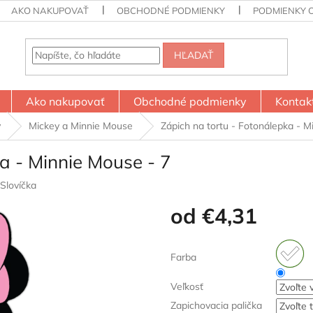
AKO NAKUPOVAŤ
OBCHODNÉ PODMIENKY
PODMIENKY 
HĽADAŤ
Ako nakupovať
Obchodné podmienky
Kontak
y
Mickey a Minnie Mouse
Zápich na tortu - Fotonálepka - M
a - Minnie Mouse - 7
Slovíčka
od
€4,31
Jednotková
cena:
Farba
Veľkosť
Zapichovacia palička