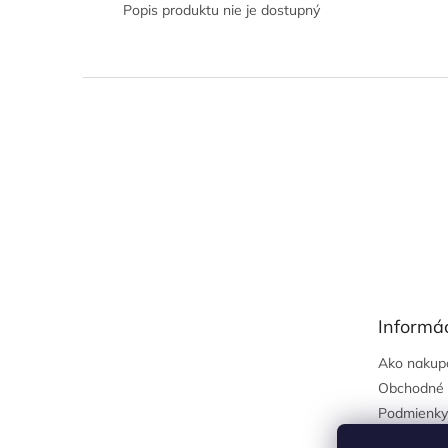
Popis produktu nie je dostupný
Z
á
p
ä
t
i
e
Informác
Ako nakup
Obchodné 
Podmienky
osobných 