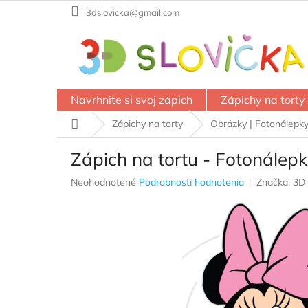
Prejsť
3dslovicka@gmail.com
na
obsah
Navrhnite si svoj zápich
Zápichy na torty
Domov
Zápichy na torty
Obrázky | Fotonálepk
Zápich na tortu - Fotonálepk
Priemerné
Neohodnotené
Podrobnosti hodnotenia
Značka:
3D 
hodnotenie
produktu
je
0,0
z
5
hviezdičiek.