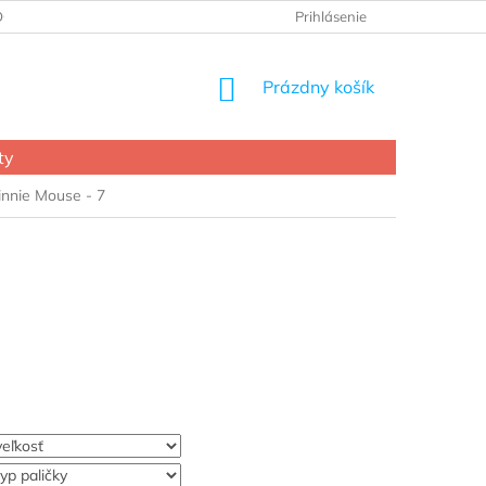
OCHRANY OSOBNÝCH ÚDAJOV
Prihlásenie
NÁKUPNÝ
Prázdny košík
KOŠÍK
ty
innie Mouse - 7