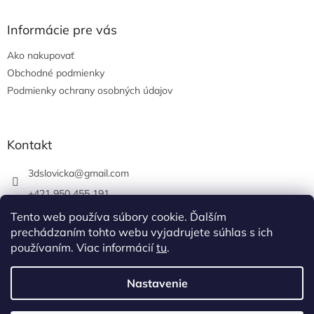
Informácie pre vás
Ako nakupovať
Obchodné podmienky
Podmienky ochrany osobných údajov
Kontakt
3dslovicka
@
gmail.com
+421 950 455 191
https://www.facebook.com/3dslovicka/
Tento web používa súbory cookie. Ďalším
prechádzaním tohto webu vyjadrujete súhlas s ich
3d_slovicka/
používaním. Viac informácií
tu
.
Nastavenie
Vytvoril Shoptet