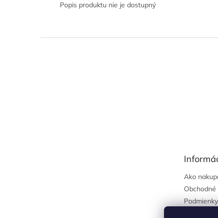
Popis produktu nie je dostupný
Z
á
p
ä
t
i
e
Informác
Ako nakup
Obchodné 
Podmienky
osobných 