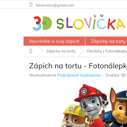
Prejsť
3dslovicka@gmail.com
na
obsah
Navrhnite si svoj zápich
Zápichy na torty
Domov
Zápichy na torty
Obrázky | Fotonálepk
Zápich na tortu - Fotonálepk
Priemerné
Neohodnotené
Podrobnosti hodnotenia
Značka:
3D 
hodnotenie
produktu
je
0,0
z
5
hviezdičiek.