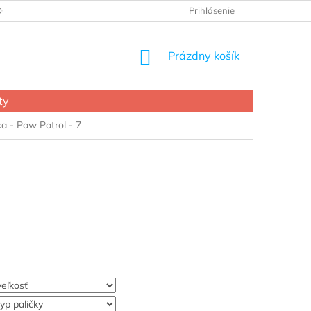
OCHRANY OSOBNÝCH ÚDAJOV
Prihlásenie
NÁKUPNÝ
Prázdny košík
KOŠÍK
ty
ka - Paw Patrol - 7