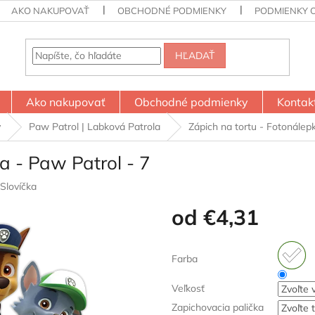
AKO NAKUPOVAŤ
OBCHODNÉ PODMIENKY
PODMIENKY 
HĽADAŤ
Ako nakupovať
Obchodné podmienky
Kontak
y
Paw Patrol | Labková Patrola
Zápich na tortu - Fotonálep
a - Paw Patrol - 7
Slovíčka
od
€4,31
Jednotková
cena:
Farba
Veľkosť
Zapichovacia palička