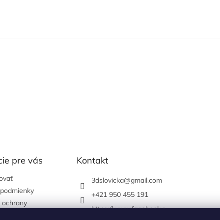
ie pre vás
Kontakt
ovať
3dslovicka
@
gmail.com
podmienky
+421 950 455 191
 ochrany
https://www.facebook.c
údajov
om/3dslovicka/