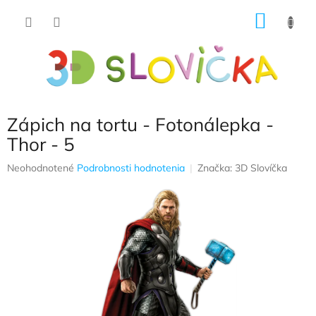
Prejsť
NÁKU
na
obsah
KOŠÍK
Zápich na tortu - Fotonálepka -
Thor - 5
Priemerné
Neohodnotené
Podrobnosti hodnotenia
Značka:
3D Slovíčka
hodnotenie
produktu
je
0,0
z
5
hviezdičiek.