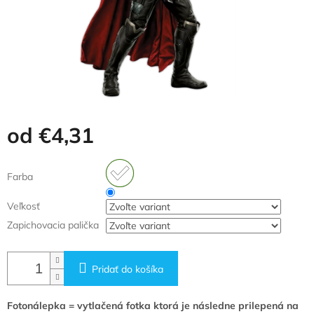
od
€4,31
Jednotková
cena:
Farba
Veľkosť
Zapichovacia palička
Pridať do košíka
Fotonálepka = vytlačená fotka ktorá je následne prilepená na