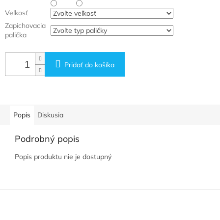
Veľkosť
Zapichovacia
palička
Pridať do košíka
Popis
Diskusia
Podrobný popis
Popis produktu nie je dostupný
Z
á
p