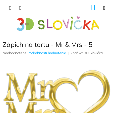
Prejsť
NÁKU
na
obsah
KOŠÍK
Zápich na tortu - Mr & Mrs - 5
Priemerné
Neohodnotené
Podrobnosti hodnotenia
Značka:
3D Slovíčka
hodnotenie
produktu
je
0,0
z
5
hviezdičiek.