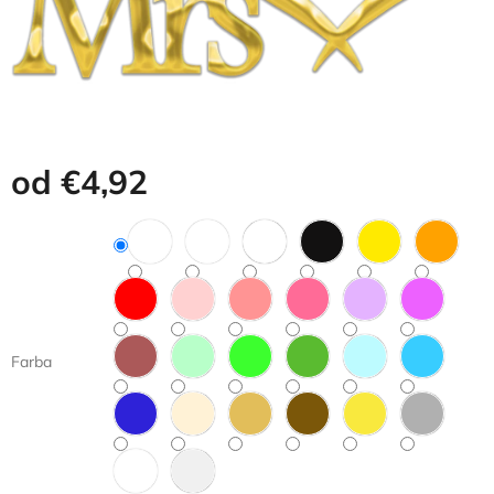
od
€4,92
Jednotková
cena:
Farba