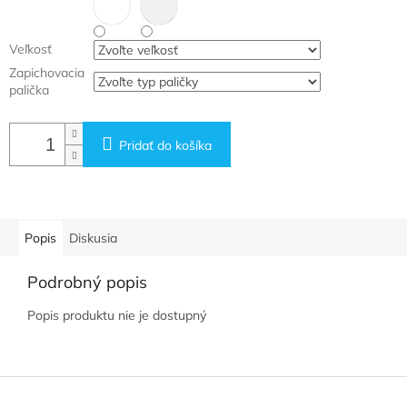
Veľkosť
Zapichovacia
palička
Pridať do košíka
Popis
Diskusia
Podrobný popis
Popis produktu nie je dostupný
Z
á