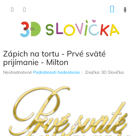
Prejsť
NÁKU
na
obsah
KOŠÍK
Zápich na tortu - Prvé sväté
prijímanie - Milton
Priemerné
Neohodnotené
Podrobnosti hodnotenia
Značka:
3D Slovíčka
hodnotenie
produktu
je
0,0
z
5
hviezdičiek.