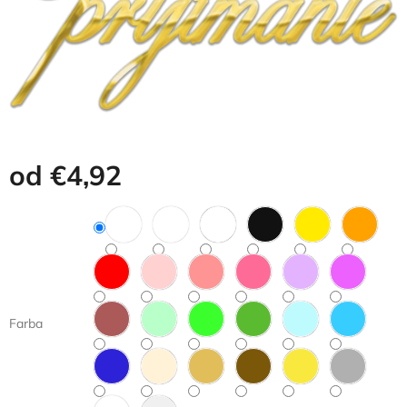
od
€4,92
Jednotková
cena:
Farba