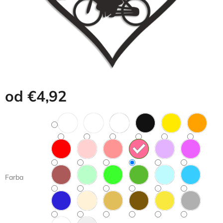
od
€4,92
Jednotková
cena:
Farba