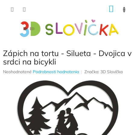
Prejsť
NÁKU
na
obsah
KOŠÍK
Zápich na tortu - Silueta - Dvojica v
srdci na bicykli
Priemerné
Neohodnotené
Podrobnosti hodnotenia
Značka:
3D Slovíčka
hodnotenie
produktu
je
0,0
z
5
hviezdičiek.