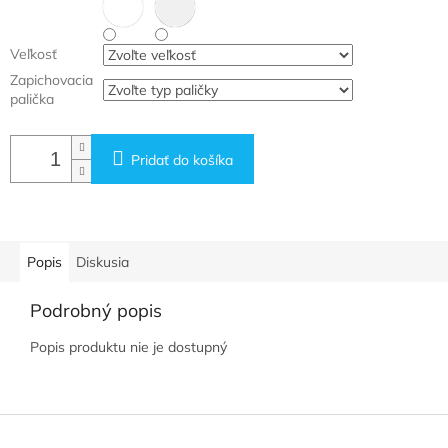
Veľkosť
Zapichovacia
palička
Pridať do košíka
Popis
Diskusia
Podrobný popis
Popis produktu nie je dostupný
Z
á