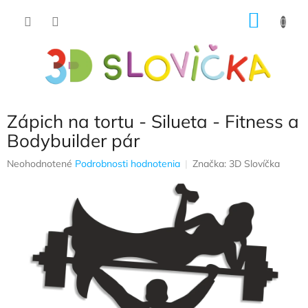
Prejsť
NÁKU
na
obsah
KOŠÍK
Zápich na tortu - Silueta - Fitness a
Bodybuilder pár
Priemerné
Neohodnotené
Podrobnosti hodnotenia
Značka:
3D Slovíčka
hodnotenie
produktu
je
0,0
z
5
hviezdičiek.