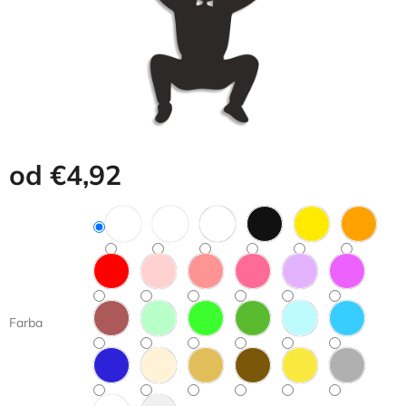
od
€4,92
Jednotková
cena:
Farba