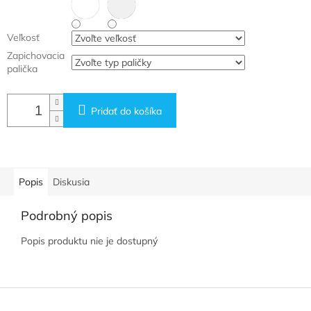
Veľkosť
Zapichovacia
palička
Pridať do košíka
Popis
Diskusia
Podrobný popis
Popis produktu nie je dostupný
Z
á