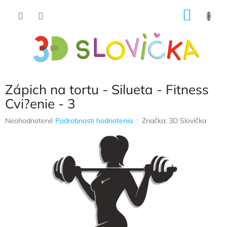
Prejsť
NÁKU
na
obsah
KOŠÍK
Zápich na tortu - Silueta - Fitness
Cvi?enie - 3
Priemerné
Neohodnotené
Podrobnosti hodnotenia
Značka:
3D Slovíčka
hodnotenie
produktu
je
0,0
z
5
hviezdičiek.