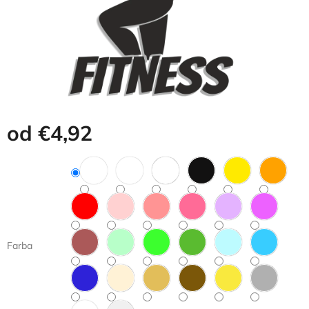
od
€4,92
Jednotková
cena:
Farba