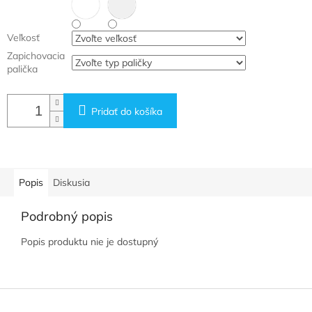
Veľkosť
Zapichovacia
palička
Pridať do košíka
Popis
Diskusia
Podrobný popis
Popis produktu nie je dostupný
Z
á