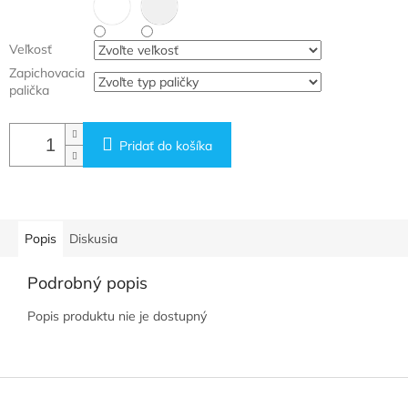
Veľkosť
Zapichovacia
palička
Pridať do košíka
Popis
Diskusia
Podrobný popis
Popis produktu nie je dostupný
Z
á