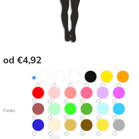
od
€4,92
Jednotková
cena:
Farba