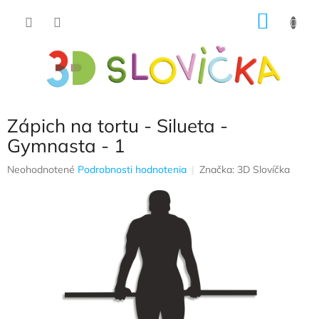
Prejsť
NÁKU
na
obsah
KOŠÍK
Zápich na tortu - Silueta -
Gymnasta - 1
Priemerné
Neohodnotené
Podrobnosti hodnotenia
Značka:
3D Slovíčka
hodnotenie
produktu
je
0,0
z
5
hviezdičiek.