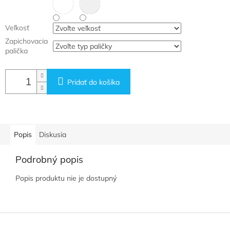
Veľkosť
Zapichovacia
palička
Pridať do košíka
Popis
Diskusia
Podrobný popis
Popis produktu nie je dostupný
Z
á