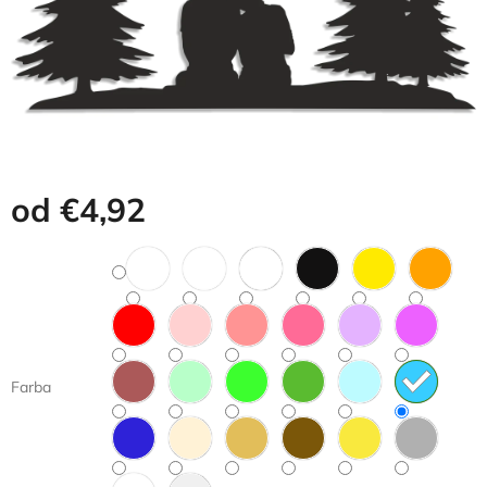
od
€4,92
Jednotková
cena:
Farba