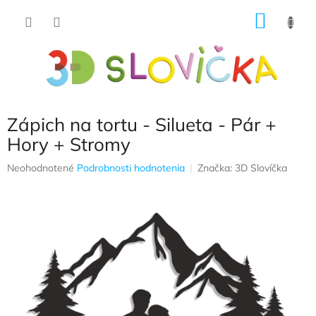
Prejsť
NÁKU
na
obsah
KOŠÍK
Zápich na tortu - Silueta - Pár +
Hory + Stromy
Priemerné
Neohodnotené
Podrobnosti hodnotenia
Značka:
3D Slovíčka
hodnotenie
produktu
je
0,0
z
5
hviezdičiek.