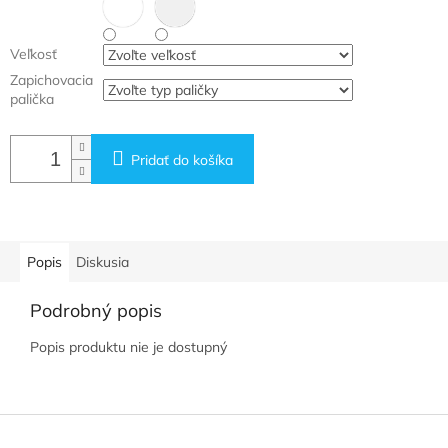
Veľkosť
Zapichovacia
palička
Pridať do košíka
Popis
Diskusia
Podrobný popis
Popis produktu nie je dostupný
Z
á