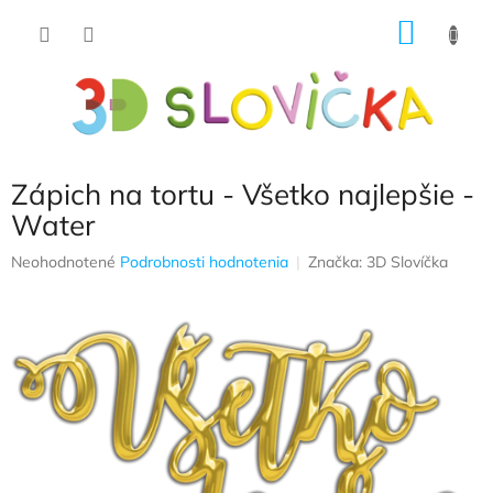
Prejsť
NÁKU
na
obsah
KOŠÍK
Zápich na tortu - Všetko najlepšie -
Water
Priemerné
Neohodnotené
Podrobnosti hodnotenia
Značka:
3D Slovíčka
hodnotenie
produktu
je
0,0
z
5
hviezdičiek.