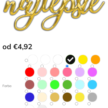
od
€4,92
Jednotková
cena:
Farba