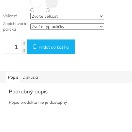
Veľkosť
Zapichovacia
palička
Pridať do košíka
Popis
Diskusia
Podrobný popis
Popis produktu nie je dostupný
Z
á