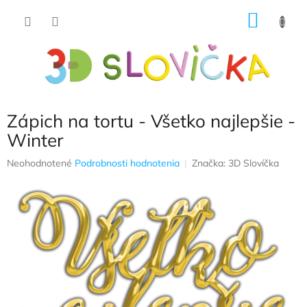
Prejsť
NÁKU
na
obsah
KOŠÍK
Zápich na tortu - Všetko najlepšie -
Winter
Priemerné
Neohodnotené
Podrobnosti hodnotenia
Značka:
3D Slovíčka
hodnotenie
produktu
je
0,0
z
5
hviezdičiek.