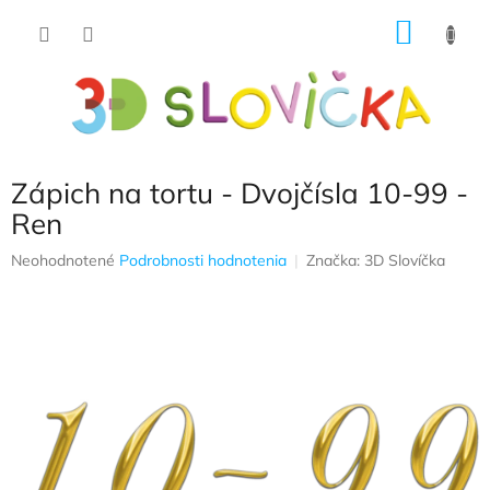
Prejsť
NÁKU
na
obsah
KOŠÍK
Zápich na tortu - Dvojčísla 10-99 -
Ren
Priemerné
Neohodnotené
Podrobnosti hodnotenia
Značka:
3D Slovíčka
hodnotenie
produktu
je
0,0
z
5
hviezdičiek.