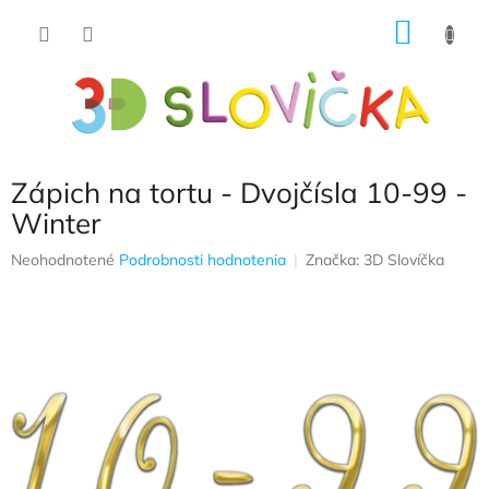
Prejsť
NÁKU
na
obsah
KOŠÍK
Zápich na tortu - Dvojčísla 10-99 -
Winter
Priemerné
Neohodnotené
Podrobnosti hodnotenia
Značka:
3D Slovíčka
hodnotenie
produktu
je
0,0
z
5
hviezdičiek.