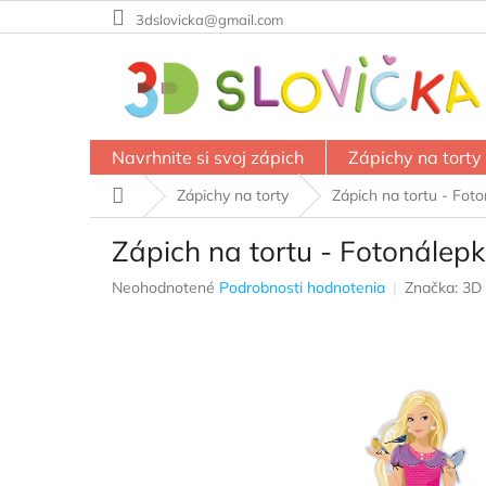
Prejsť
3dslovicka@gmail.com
na
obsah
Navrhnite si svoj zápich
Zápichy na torty
Domov
Zápichy na torty
Zápich na tortu - Foto
Zápich na tortu - Fotonálepk
Priemerné
Neohodnotené
Podrobnosti hodnotenia
Značka:
3D 
hodnotenie
produktu
je
0,0
z
5
hviezdičiek.