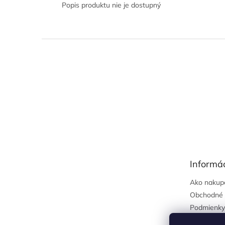
Popis produktu nie je dostupný
Z
á
p
ä
t
i
e
Informác
Ako nakup
Obchodné 
Podmienky
osobných 