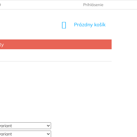
OCHRANY OSOBNÝCH ÚDAJOV
Prihlásenie
NÁKUPNÝ
Prázdny košík
KOŠÍK
ty