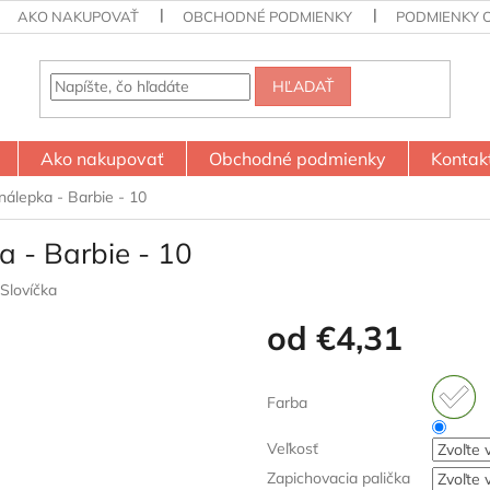
AKO NAKUPOVAŤ
OBCHODNÉ PODMIENKY
PODMIENKY 
HĽADAŤ
Ako nakupovať
Obchodné podmienky
Kontak
nálepka - Barbie - 10
a - Barbie - 10
Slovíčka
od
€4,31
Jednotková
cena:
Farba
Veľkosť
Zapichovacia palička