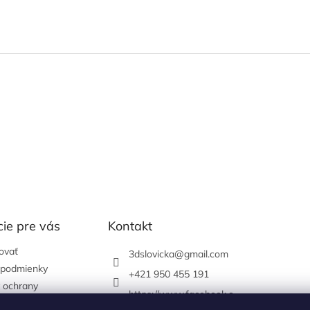
ie pre vás
Kontakt
ovať
3dslovicka
@
gmail.com
podmienky
+421 950 455 191
 ochrany
https://www.facebook.c
údajov
om/3dslovicka/