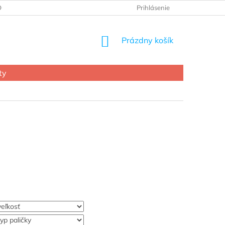
OCHRANY OSOBNÝCH ÚDAJOV
Prihlásenie
NÁKUPNÝ
Prázdny košík
KOŠÍK
ty