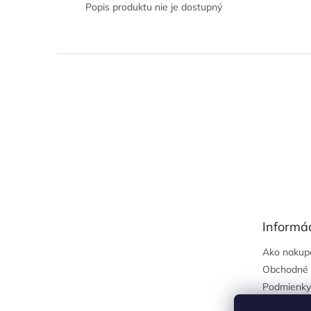
Popis produktu nie je dostupný
Z
á
p
ä
t
i
e
Informác
Ako nakup
Obchodné 
Podmienky
osobných 