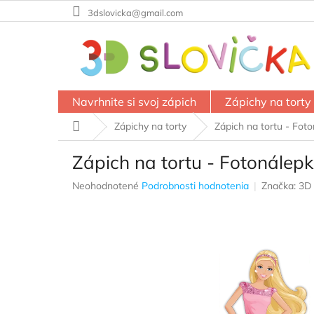
Prejsť
3dslovicka@gmail.com
na
obsah
Navrhnite si svoj zápich
Zápichy na torty
Domov
Zápichy na torty
Zápich na tortu - Foto
Zápich na tortu - Fotonálepk
Priemerné
Neohodnotené
Podrobnosti hodnotenia
Značka:
3D 
hodnotenie
produktu
je
0,0
z
5
hviezdičiek.