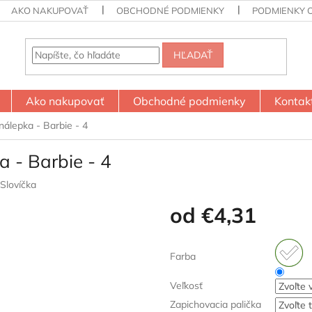
AKO NAKUPOVAŤ
OBCHODNÉ PODMIENKY
PODMIENKY 
HĽADAŤ
Ako nakupovať
Obchodné podmienky
Kontak
nálepka - Barbie - 4
a - Barbie - 4
Slovíčka
od
€4,31
Jednotková
cena:
Farba
Veľkosť
Zapichovacia palička