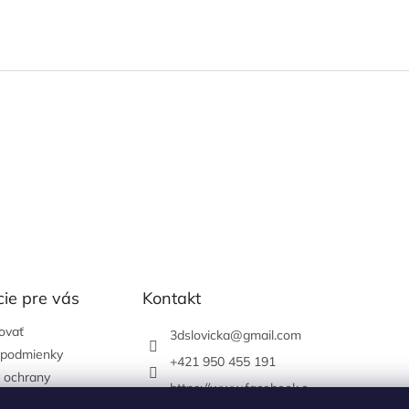
ie pre vás
Kontakt
ovať
3dslovicka
@
gmail.com
podmienky
+421 950 455 191
 ochrany
https://www.facebook.c
údajov
om/3dslovicka/