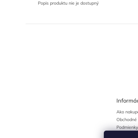
Popis produktu nie je dostupný
Z
á
p
ä
t
i
e
Informác
Ako nakup
Obchodné 
Podmienky
osobných 