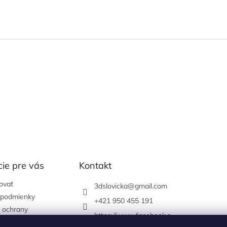
ie pre vás
Kontakt
ovať
3dslovicka
@
gmail.com
podmienky
+421 950 455 191
 ochrany
https://www.facebook.c
údajov
om/3dslovicka/