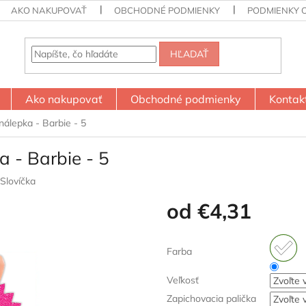
AKO NAKUPOVAŤ
OBCHODNÉ PODMIENKY
PODMIENKY 
HĽADAŤ
Ako nakupovať
Obchodné podmienky
Kontak
nálepka - Barbie - 5
a - Barbie - 5
Slovíčka
od
€4,31
Jednotková
cena:
Farba
Veľkosť
Zapichovacia palička