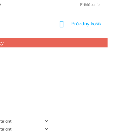
OCHRANY OSOBNÝCH ÚDAJOV
Prihlásenie
NÁKUPNÝ
Prázdny košík
KOŠÍK
ty