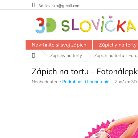
Prejsť
3dslovicka@gmail.com
na
obsah
Navrhnite si svoj zápich
Zápichy na torty
Domov
Zápichy na torty
Zápich na tortu - Foto
Zápich na tortu - Fotonálepk
Priemerné
Neohodnotené
Podrobnosti hodnotenia
Značka:
3D 
hodnotenie
produktu
je
0,0
z
5
hviezdičiek.