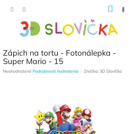
Prejsť
NÁKU
na
obsah
KOŠÍK
Zápich na tortu - Fotonálepka -
Super Mario - 15
Priemerné
Neohodnotené
Podrobnosti hodnotenia
Značka:
3D Slovíčka
hodnotenie
produktu
je
0,0
z
5
hviezdičiek.