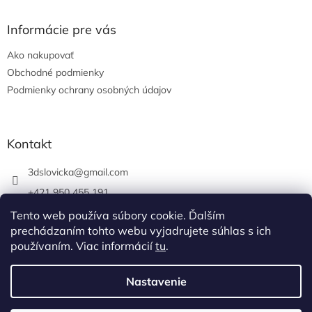
Informácie pre vás
Ako nakupovať
Obchodné podmienky
Podmienky ochrany osobných údajov
Kontakt
3dslovicka
@
gmail.com
+421 950 455 191
https://www.facebook.com/3dslovicka/
Tento web používa súbory cookie. Ďalším
prechádzaním tohto webu vyjadrujete súhlas s ich
3d_slovicka/
používaním. Viac informácií
tu
.
Nastavenie
Vytvoril Shoptet