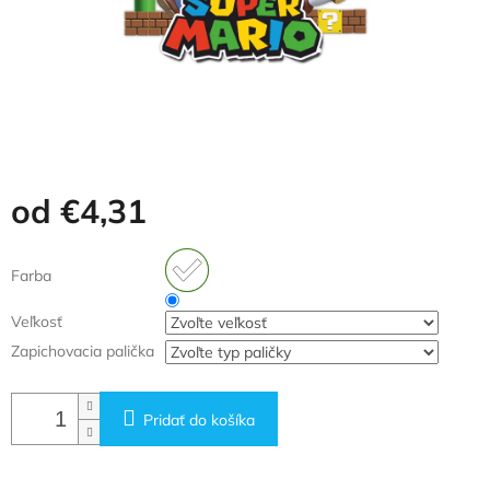
od
€4,31
Jednotková
cena:
Farba
Veľkosť
Zapichovacia palička
Pridať do košíka