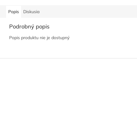
Popis
Diskusia
Podrobný popis
Popis produktu nie je dostupný
Z
á
p
ä
t
i
e