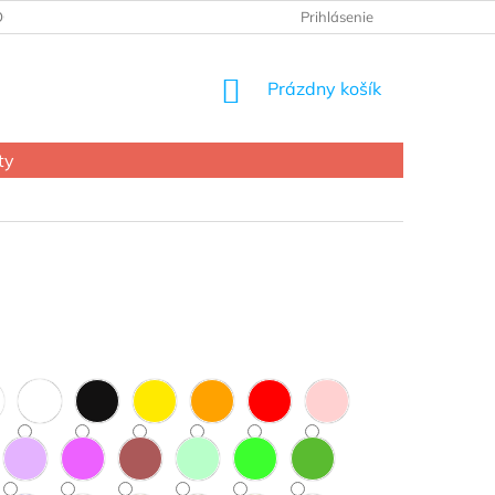
OCHRANY OSOBNÝCH ÚDAJOV
Prihlásenie
NÁKUPNÝ
Prázdny košík
KOŠÍK
ty