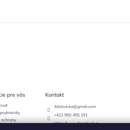
ie pre vás
Kontakt
ovať
3dslovicka
@
gmail.com
podmienky
+421 950 455 191
 ochrany
https://www.facebook.c
údajov
om/3dslovicka/