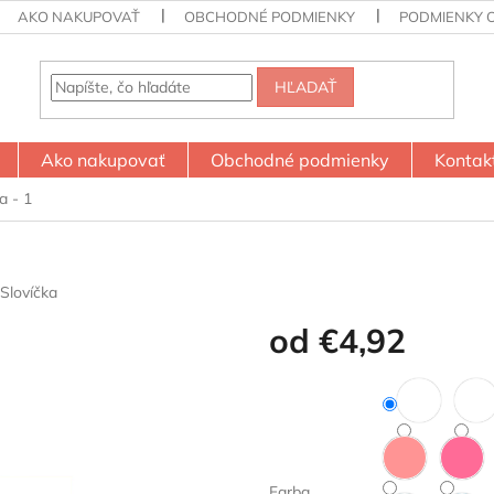
AKO NAKUPOVAŤ
OBCHODNÉ PODMIENKY
PODMIENKY 
HĽADAŤ
Ako nakupovať
Obchodné podmienky
Kontak
a - 1
Slovíčka
od
€4,92
Jednotková
cena:
Farba