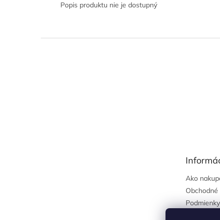
Popis produktu nie je dostupný
Z
á
p
ä
t
i
e
Informác
Ako nakup
Obchodné 
Podmienky
osobných 