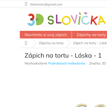
Prejsť
3dslovicka@gmail.com
na
obsah
Navrhnite si svoj zápich
Zápichy na torty
Domov
Zápichy na torty
Zápich na tortu - Lásk
Zápich na tortu - Láska - 1
Priemerné
Neohodnotené
Podrobnosti hodnotenia
Značka:
3D 
hodnotenie
produktu
je
0,0
z
5
hviezdičiek.