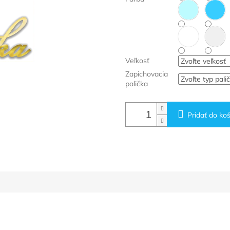
Veľkosť
Zapichovacia
palička
Pridať do koš